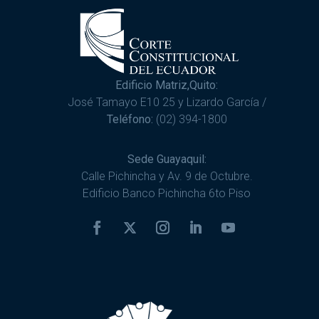
Edificio Matriz,Quito:
José Tamayo E10 25 y Lizardo García /
Teléfono:
(02) 394-1800
Sede Guayaquil:
Calle Pichincha y Av. 9 de Octubre.
Edificio Banco Pichincha 6to Piso