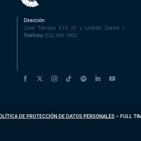
Dirección:
José Tamayo E10 25 y Lizardo García /
Teléfono:
(02) 394-1800
OLÍTICA DE PROTECCIÓN DE DATOS PERSONALES
–
FULL TI
Desarrollado por
Fundapi