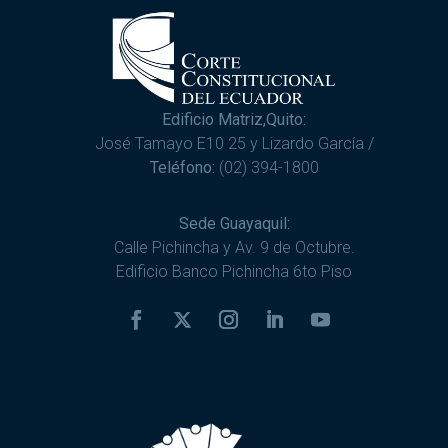
Edificio Matriz,Quito:
José Tamayo E10 25 y Lizardo García /
Teléfono:
(02) 394-1800
Sede Guayaquil:
Calle Pichincha y Av. 9 de Octubre.
Edificio Banco Pichincha 6to Piso