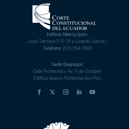
Edificio Matriz,Quito:
José Tamayo E10 25 y Lizardo García /
Teléfono:
(02) 394-1800
Sede Guayaquil:
Calle Pichincha y Av. 9 de Octubre.
Edificio Banco Pichincha 6to Piso