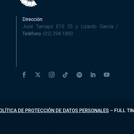
Dirección:
José Tamayo E10 25 y Lizardo García /
Teléfono:
(02) 394-1800
OLÍTICA DE PROTECCIÓN DE DATOS PERSONALES
–
FULL TI
Desarrollado por
Fundapi