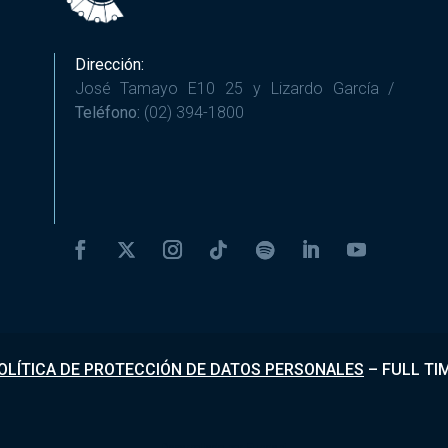
Dirección:
José Tamayo E10 25 y Lizardo García /
Teléfono:
(02) 394-1800
OLÍTICA DE PROTECCIÓN DE DATOS PERSONALES
–
FULL TI
Desarrollado por
Fundapi