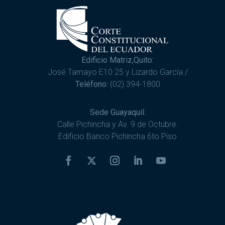
Edificio Matriz,Quito:
José Tamayo E10 25 y Lizardo García /
Teléfono:
(02) 394-1800
Sede Guayaquil:
Calle Pichincha y Av. 9 de Octubre.
Edificio Banco Pichincha 6to Piso