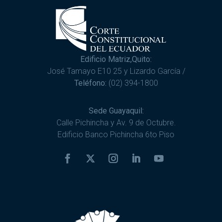
Edificio Matriz,Quito:
José Tamayo E10 25 y Lizardo García /
Teléfono:
(02) 394-1800
Sede Guayaquil:
Calle Pichincha y Av. 9 de Octubre.
Edificio Banco Pichincha 6to Piso