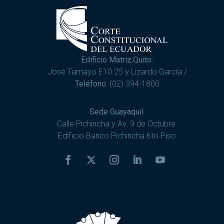
Edificio Matriz,Quito:
José Tamayo E10 25 y Lizardo García /
Teléfono:
(02) 394-1800
Sede Guayaquil:
Calle Pichincha y Av. 9 de Octubre.
Edificio Banco Pichincha 6to Piso