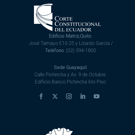
Edificio Matriz,Quito:
José Tamayo E10 25 y Lizardo García /
Teléfono:
(02) 394-1800
Sede Guayaquil:
Calle Pichincha y Av. 9 de Octubre.
Edificio Banco Pichincha 6to Piso