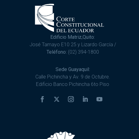
Edificio Matriz,Quito:
José Tamayo E10 25 y Lizardo García /
Teléfono:
(02) 394-1800
Sede Guayaquil:
Calle Pichincha y Av. 9 de Octubre.
Edificio Banco Pichincha 6to Piso