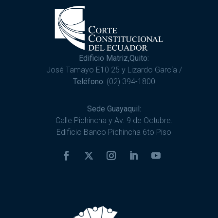
Edificio Matriz,Quito:
José Tamayo E10 25 y Lizardo García /
Teléfono:
(02) 394-1800
Sede Guayaquil:
Calle Pichincha y Av. 9 de Octubre.
Edificio Banco Pichincha 6to Piso