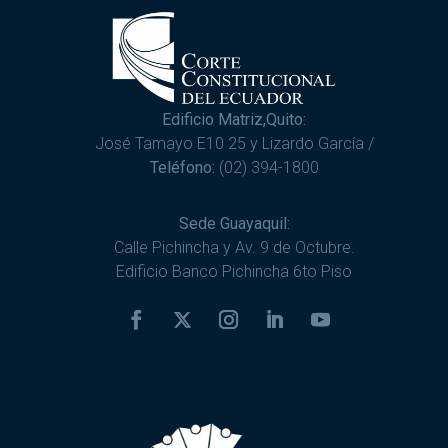
Edificio Matriz,Quito:
José Tamayo E10 25 y Lizardo García /
Teléfono:
(02) 394-1800
Sede Guayaquil:
Calle Pichincha y Av. 9 de Octubre.
Edificio Banco Pichincha 6to Piso