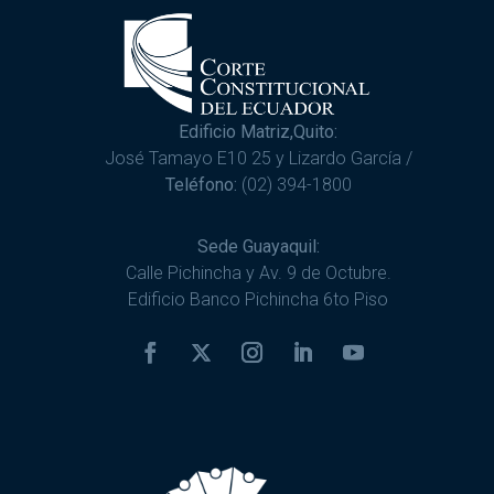
Edificio Matriz,Quito:
José Tamayo E10 25 y Lizardo García /
Teléfono:
(02) 394-1800
Sede Guayaquil:
Calle Pichincha y Av. 9 de Octubre.
Edificio Banco Pichincha 6to Piso