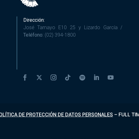
Dirección:
José Tamayo E10 25 y Lizardo García /
Teléfono:
(02) 394-1800
OLÍTICA DE PROTECCIÓN DE DATOS PERSONALES
–
FULL TI
Desarrollado por
Fundapi