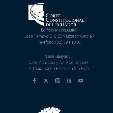
Edificio Matriz,Quito:
José Tamayo E10 25 y Lizardo García /
Teléfono:
(02) 394-1800
Sede Guayaquil:
Calle Pichincha y Av. 9 de Octubre.
Edificio Banco Pichincha 6to Piso