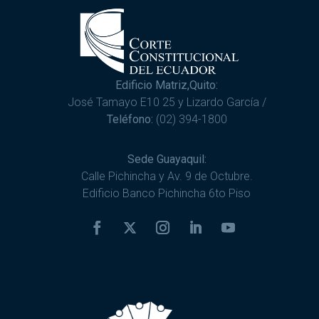
Edificio Matriz,Quito:
José Tamayo E10 25 y Lizardo García /
Teléfono:
(02) 394-1800
Sede Guayaquil:
Calle Pichincha y Av. 9 de Octubre.
Edificio Banco Pichincha 6to Piso