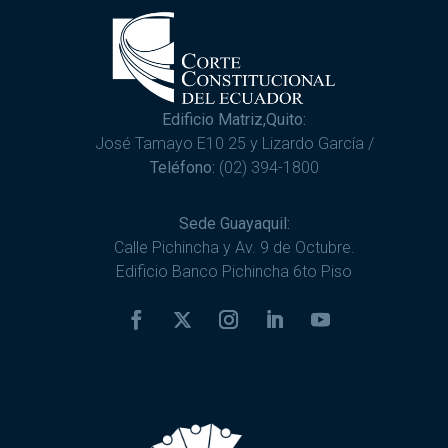
Edificio Matriz,Quito:
José Tamayo E10 25 y Lizardo García /
Teléfono:
(02) 394-1800
Sede Guayaquil:
Calle Pichincha y Av. 9 de Octubre.
Edificio Banco Pichincha 6to Piso