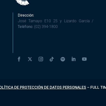
Dirección:
José Tamayo E10 25 y Lizardo García /
Teléfono:
(02) 394-1800
OLÍTICA DE PROTECCIÓN DE DATOS PERSONALES
–
FULL TI
Desarrollado por
Fundapi