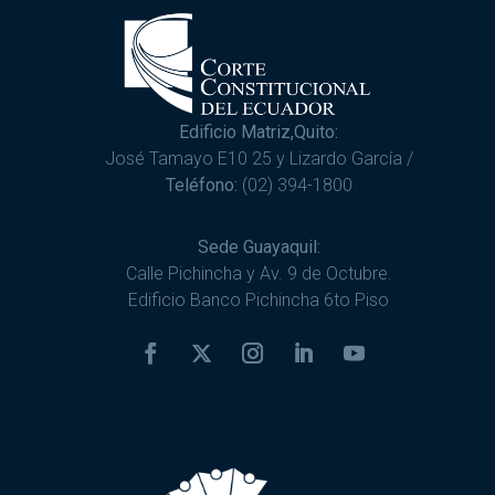
Edificio Matriz,Quito:
José Tamayo E10 25 y Lizardo García /
Teléfono:
(02) 394-1800
Sede Guayaquil:
Calle Pichincha y Av. 9 de Octubre.
Edificio Banco Pichincha 6to Piso