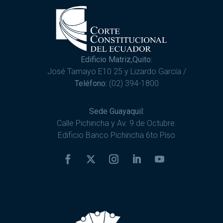
Edificio Matriz,Quito:
José Tamayo E10 25 y Lizardo García /
Teléfono:
(02) 394-1800
Sede Guayaquil:
Calle Pichincha y Av. 9 de Octubre.
Edificio Banco Pichincha 6to Piso