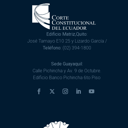
Edificio Matriz,Quito:
José Tamayo E10 25 y Lizardo García /
Teléfono:
(02) 394-1800
Sede Guayaquil:
Calle Pichincha y Av. 9 de Octubre.
Edificio Banco Pichincha 6to Piso