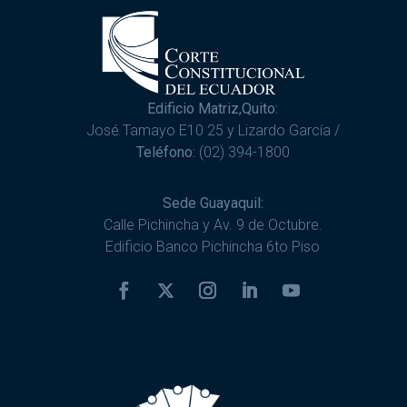
Edificio Matriz,Quito:
José Tamayo E10 25 y Lizardo García /
Teléfono:
(02) 394-1800
Sede Guayaquil:
Calle Pichincha y Av. 9 de Octubre.
Edificio Banco Pichincha 6to Piso