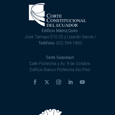
Edificio Matriz,Quito:
José Tamayo E10 25 y Lizardo García /
Teléfono:
(02) 394-1800
Sede Guayaquil:
Calle Pichincha y Av. 9 de Octubre.
Edificio Banco Pichincha 6to Piso