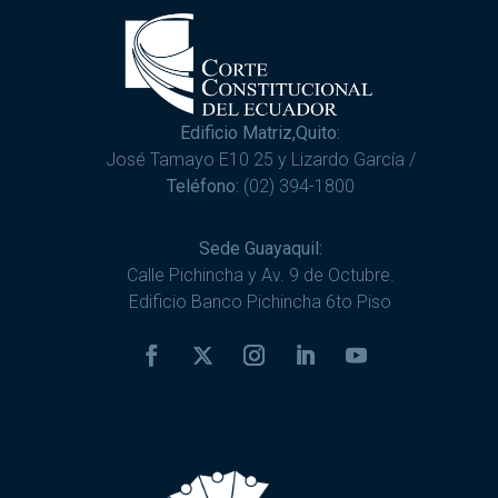
Edificio Matriz,Quito:
José Tamayo E10 25 y Lizardo García /
Teléfono:
(02) 394-1800
Sede Guayaquil:
Calle Pichincha y Av. 9 de Octubre.
Edificio Banco Pichincha 6to Piso