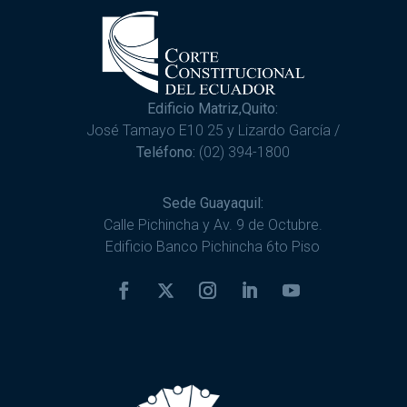
Edificio Matriz,Quito:
José Tamayo E10 25 y Lizardo García /
Teléfono:
(02) 394-1800
Sede Guayaquil:
Calle Pichincha y Av. 9 de Octubre.
Edificio Banco Pichincha 6to Piso