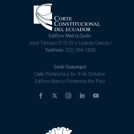
Edificio Matriz,Quito:
José Tamayo E10 25 y Lizardo García /
Teléfono:
(02) 394-1800
Sede Guayaquil:
Calle Pichincha y Av. 9 de Octubre.
Edificio Banco Pichincha 6to Piso