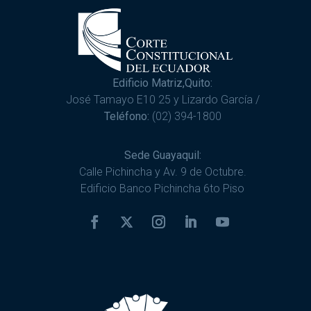
Edificio Matriz,Quito:
José Tamayo E10 25 y Lizardo García /
Teléfono:
(02) 394-1800
Sede Guayaquil:
Calle Pichincha y Av. 9 de Octubre.
Edificio Banco Pichincha 6to Piso