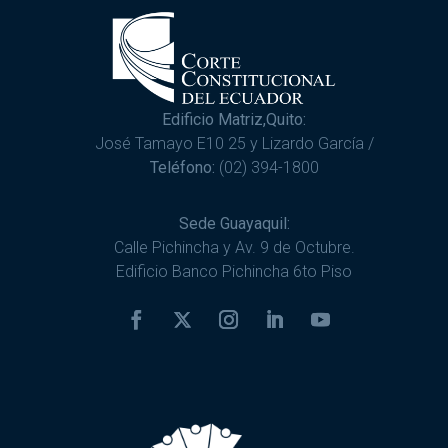
Edificio Matriz,Quito:
José Tamayo E10 25 y Lizardo García /
Teléfono:
(02) 394-1800
Sede Guayaquil:
Calle Pichincha y Av. 9 de Octubre.
Edificio Banco Pichincha 6to Piso