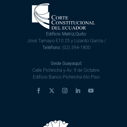
Edificio Matriz,Quito:
José Tamayo E10 25 y Lizardo García /
Teléfono:
(02) 394-1800
Sede Guayaquil:
Calle Pichincha y Av. 9 de Octubre.
Edificio Banco Pichincha 6to Piso