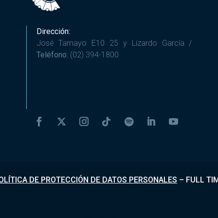
Dirección:
José Tamayo E10 25 y Lizardo García /
Teléfono:
(02) 394-1800
OLÍTICA DE PROTECCIÓN DE DATOS PERSONALES
–
FULL TI
Desarrollado por
Fundapi