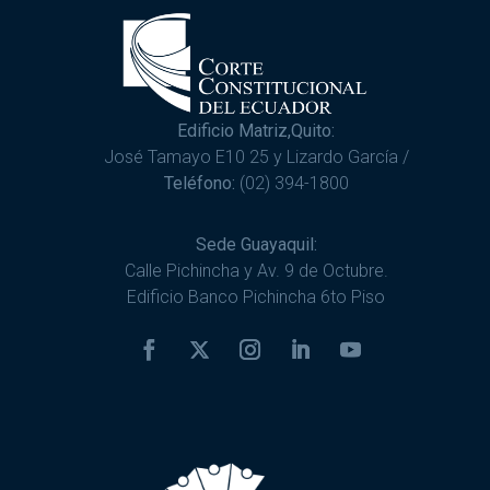
Edificio Matriz,Quito:
José Tamayo E10 25 y Lizardo García /
Teléfono:
(02) 394-1800
Sede Guayaquil:
Calle Pichincha y Av. 9 de Octubre.
Edificio Banco Pichincha 6to Piso