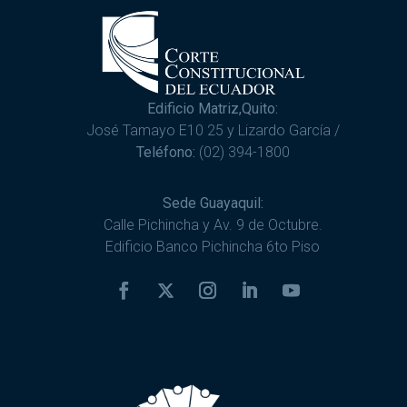
Edificio Matriz,Quito:
José Tamayo E10 25 y Lizardo García /
Teléfono:
(02) 394-1800
Sede Guayaquil:
Calle Pichincha y Av. 9 de Octubre.
Edificio Banco Pichincha 6to Piso