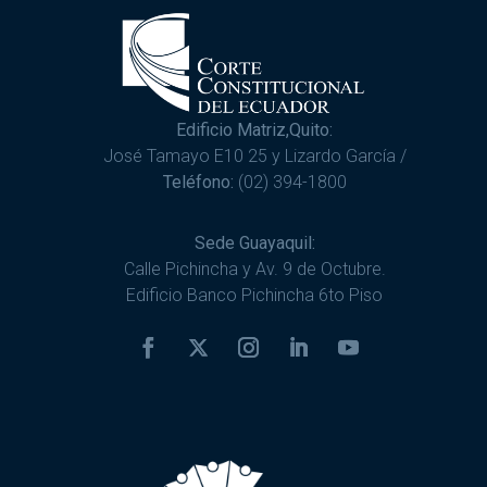
Edificio Matriz,Quito:
José Tamayo E10 25 y Lizardo García /
Teléfono:
(02) 394-1800
Sede Guayaquil:
Calle Pichincha y Av. 9 de Octubre.
Edificio Banco Pichincha 6to Piso