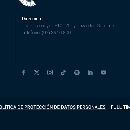
Dirección:
José Tamayo E10 25 y Lizardo García /
Teléfono:
(02) 394-1800
OLÍTICA DE PROTECCIÓN DE DATOS PERSONALES
–
FULL TI
Desarrollado por
Fundapi