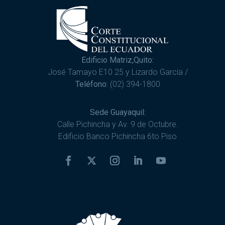
Edificio Matriz,Quito:
José Tamayo E10 25 y Lizardo García /
Teléfono:
(02) 394-1800
Sede Guayaquil:
Calle Pichincha y Av. 9 de Octubre.
Edificio Banco Pichincha 6to Piso