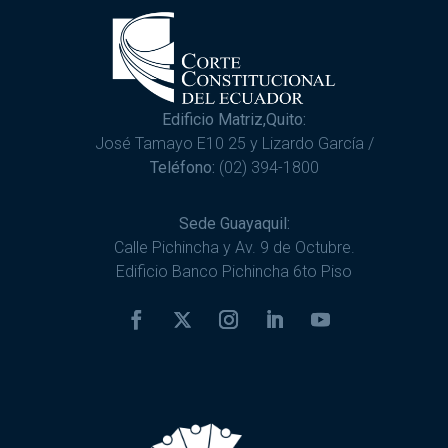
Edificio Matriz,Quito:
José Tamayo E10 25 y Lizardo García /
Teléfono:
(02) 394-1800
Sede Guayaquil:
Calle Pichincha y Av. 9 de Octubre.
Edificio Banco Pichincha 6to Piso