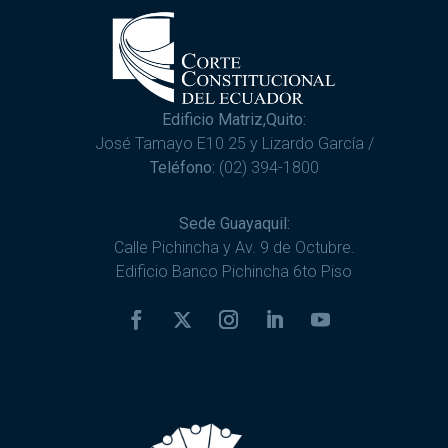
Edificio Matriz,Quito:
José Tamayo E10 25 y Lizardo García /
Teléfono:
(02) 394-1800
Sede Guayaquil:
Calle Pichincha y Av. 9 de Octubre.
Edificio Banco Pichincha 6to Piso