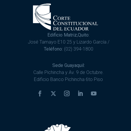
Edificio Matriz,Quito:
José Tamayo E10 25 y Lizardo García /
Teléfono:
(02) 394-1800
Sede Guayaquil:
Calle Pichincha y Av. 9 de Octubre.
Edificio Banco Pichincha 6to Piso