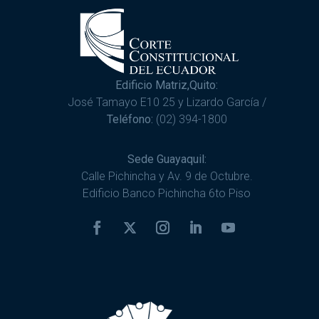
Edificio Matriz,Quito:
José Tamayo E10 25 y Lizardo García /
Teléfono:
(02) 394-1800
Sede Guayaquil:
Calle Pichincha y Av. 9 de Octubre.
Edificio Banco Pichincha 6to Piso