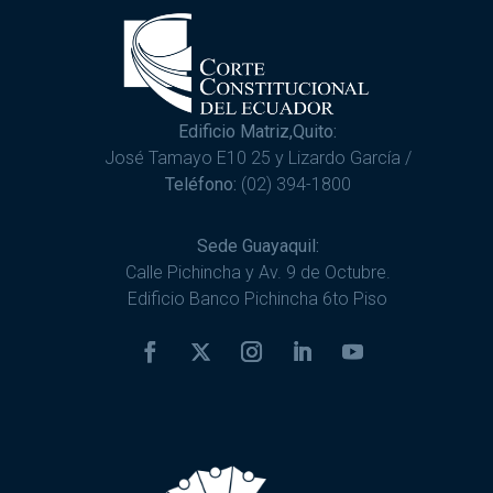
Edificio Matriz,Quito:
José Tamayo E10 25 y Lizardo García /
Teléfono:
(02) 394-1800
Sede Guayaquil:
Calle Pichincha y Av. 9 de Octubre.
Edificio Banco Pichincha 6to Piso