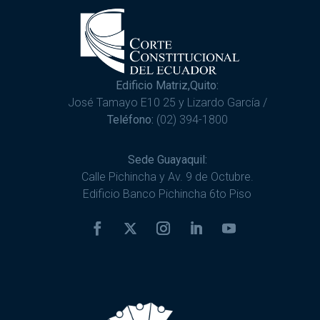
Edificio Matriz,Quito:
José Tamayo E10 25 y Lizardo García /
Teléfono:
(02) 394-1800
Sede Guayaquil:
Calle Pichincha y Av. 9 de Octubre.
Edificio Banco Pichincha 6to Piso