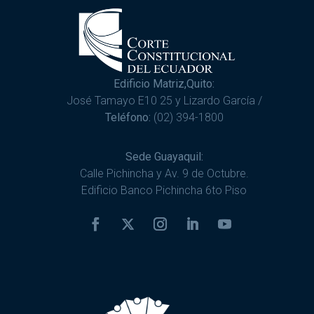
Edificio Matriz,Quito:
José Tamayo E10 25 y Lizardo García /
Teléfono:
(02) 394-1800
Sede Guayaquil:
Calle Pichincha y Av. 9 de Octubre.
Edificio Banco Pichincha 6to Piso