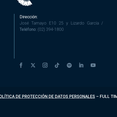
Dirección:
José Tamayo E10 25 y Lizardo García /
Teléfono:
(02) 394-1800
OLÍTICA DE PROTECCIÓN DE DATOS PERSONALES
–
FULL TI
Desarrollado por
Fundapi