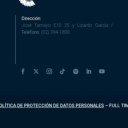
Dirección:
José Tamayo E10 25 y Lizardo García /
Teléfono:
(02) 394-1800
OLÍTICA DE PROTECCIÓN DE DATOS PERSONALES
–
FULL TI
Desarrollado por
Fundapi