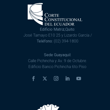
Edificio Matriz,Quito:
José Tamayo E10 25 y Lizardo García /
Teléfono:
(02) 394-1800
Sede Guayaquil:
Calle Pichincha y Av. 9 de Octubre.
Edificio Banco Pichincha 6to Piso