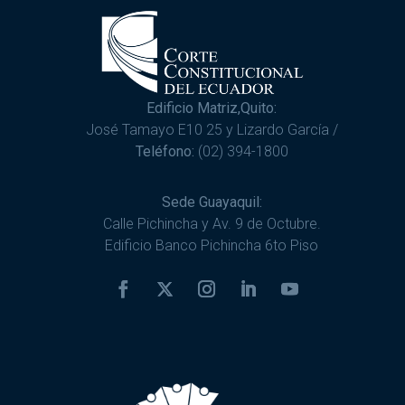
Edificio Matriz,Quito:
José Tamayo E10 25 y Lizardo García /
Teléfono:
(02) 394-1800
Sede Guayaquil:
Calle Pichincha y Av. 9 de Octubre.
Edificio Banco Pichincha 6to Piso