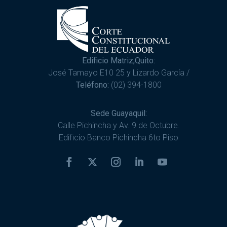
Edificio Matriz,Quito:
José Tamayo E10 25 y Lizardo García /
Teléfono:
(02) 394-1800
Sede Guayaquil:
Calle Pichincha y Av. 9 de Octubre.
Edificio Banco Pichincha 6to Piso