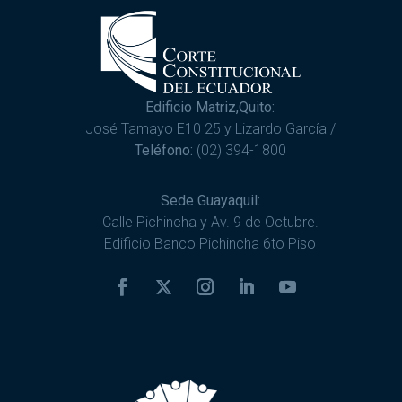
Edificio Matriz,Quito:
José Tamayo E10 25 y Lizardo García /
Teléfono:
(02) 394-1800
Sede Guayaquil:
Calle Pichincha y Av. 9 de Octubre.
Edificio Banco Pichincha 6to Piso