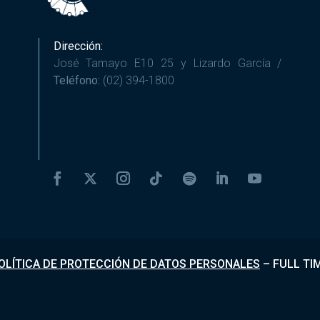
Dirección:
José Tamayo E10 25 y Lizardo García /
Teléfono:
(02) 394-1800
OLÍTICA DE PROTECCIÓN DE DATOS PERSONALES
–
FULL TI
Desarrollado por
Fundapi